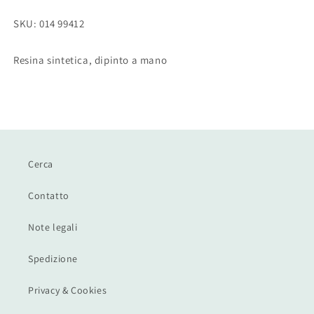
quantità
quantità
per
per
SKU: 014 99412
Figura
Figura
Hostess,
Hostess,
17,5cm,
17,5cm,
Resina sintetica, dipinto a mano
Funny
Funny
Jobs
Jobs
Cerca
Contatto
Note legali
Spedizione
Privacy & Cookies