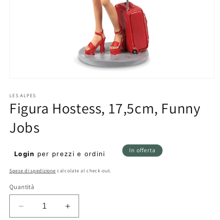
Apri
contenuti
multimediali
LES ALPES
Figura Hostess, 17,5cm, Funny
1
in
finestra
Jobs
modale
Prezzo
Prezzo
In offerta
Login
per prezzi e ordini
di
scontato
Spese di spedizione
calcolate al check-out.
listino
Quantità
Diminuisci
Aumenta