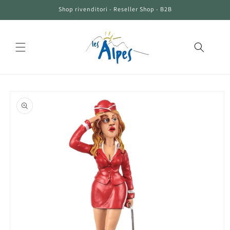
Vai
Shop rivenditori - Reseller Shop - B2B
direttamente
ai contenuti
Passa alle
informazioni
sul prodotto