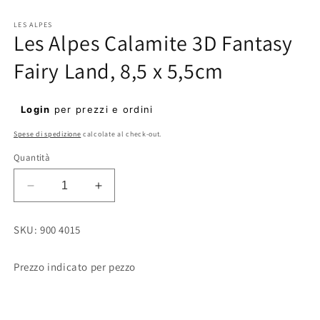
Apri
contenuti
multimediali
LES ALPES
Les Alpes Calamite 3D Fantasy
1
in
finestra
Fairy Land, 8,5 x 5,5cm
modale
Prezzo
Login
per prezzi e ordini
di
Spese di spedizione
calcolate al check-out.
listino
Quantità
Diminuisci
Aumenta
quantità
quantità
per
per
SKU: 900 4015
Les
Les
Alpes
Alpes
Calamite
Calamite
Prezzo indicato per pezzo
3D
3D
Fantasy
Fantasy
Fairy
Fairy