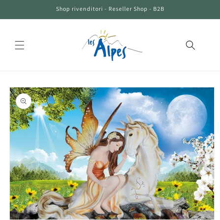
Vai
Shop rivenditori - Reseller Shop - B2B
direttamente
ai contenuti
Passa alle
informazioni
sul prodotto