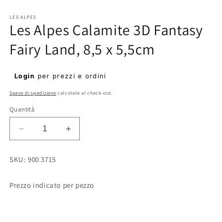
Apri
contenuti
multimediali
LES ALPES
Les Alpes Calamite 3D Fantasy
1
in
finestra
Fairy Land, 8,5 x 5,5cm
modale
Prezzo
Login
per prezzi e ordini
di
Spese di spedizione
calcolate al check-out.
listino
Quantità
Diminuisci
Aumenta
quantità
quantità
per
per
SKU: 900 3715
Les
Les
Alpes
Alpes
Calamite
Calamite
Prezzo indicato per pezzo
3D
3D
Fantasy
Fantasy
Fairy
Fairy