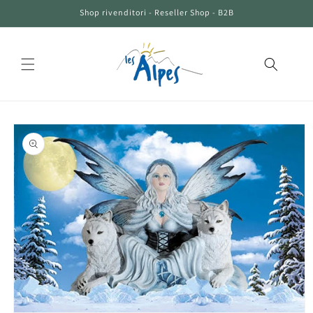
Vai
Shop rivenditori - Reseller Shop - B2B
direttamente
ai contenuti
Passa alle
informazioni
sul prodotto